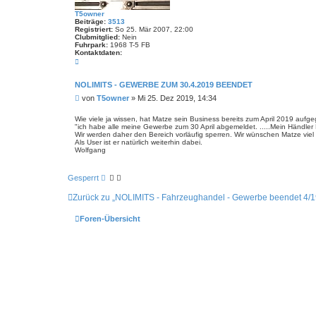
S
u
T5owner
c
Beiträge:
3513
h
Registriert:
So 25. Mär 2007, 22:00
e
Clubmitglied:
Nein
Fuhrpark:
1968 T-5 FB
Kontaktdaten:
K
o
n
t
NOLIMITS - GEWERBE ZUM 30.4.2019 BEENDET
a
B
von
T5owner
»
Mi 25. Dez 2019, 14:34
k
t
e
d
i
Wie viele ja wissen, hat Matze sein Business bereits zum April 2019 aufg
a
"ich habe alle meine Gewerbe zum 30 April abgemeldet. .....Mein Händler K
t
t
Wir werden daher den Bereich vorläufig sperren. Wir wünschen Matze viel
r
e
Als User ist er natürlich weiterhin dabei.
n
a
Wolfgang
v
g
o
n
T
Gesperrt
5
o
Zurück zu „NOLIMITS - Fahrzeughandel - Gewerbe beendet 4/1
w
n
e
Foren-Übersicht
r