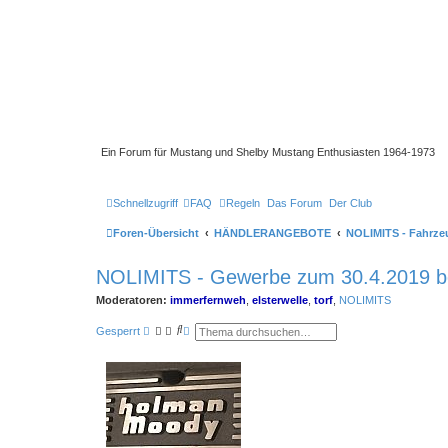
Ein Forum für Mustang und Shelby Mustang Enthusiasten 1964-1973
Schnellzugriff
FAQ
Regeln
Das Forum
Der Club
Foren-Übersicht
HÄNDLERANGEBOTE
NOLIMITS - Fahrze
NOLIMITS - Gewerbe zum 30.4.2019 b
Moderatoren:
immerfernweh
,
elsterwelle
,
torf
,
NOLIMITS
S
E
Gesperrt
u
r
c
w
h
e
e
i
t
e
r
t
e