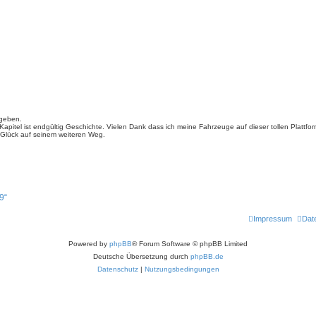
egeben.
apitel ist endgültig Geschichte. Vielen Dank dass ich meine Fahrzeuge auf dieser tollen Plattfor
 Glück auf seinem weiteren Weg.
9“
Impressum
Dat
Powered by
phpBB
® Forum Software © phpBB Limited
Deutsche Übersetzung durch
phpBB.de
Datenschutz
|
Nutzungsbedingungen