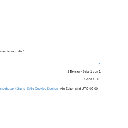
m anbieten durfte."
N
a
1 Beitrag • Seite
1
von
1
c
h
Gehe zu
o
b
e
enschutzerklärung
Alle Cookies löschen
Alle Zeiten sind
UTC+02:00
n