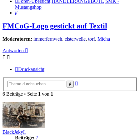
Foren-Übersicht
HÄNDLERANGEBOTE
SMK -
Mustangshop
Suche
FMCoG-Logo gestickt auf Textil
Moderatoren:
immerfernweh
,
elsterwelle
,
torf
,
Micha
Antworten
Druckansicht
Erweiterte
Suche
Suche
6 Beiträge • Seite
1
von
1
BlackJekyll
Beiträge:
7