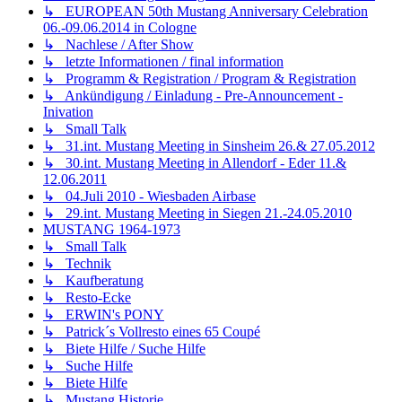
↳ EUROPEAN 50th Mustang Anniversary Celebration
06.-09.06.2014 in Cologne
↳ Nachlese / After Show
↳ letzte Informationen / final information
↳ Programm & Registration / Program & Registration
↳ Ankündigung / Einladung - Pre-Announcement -
Inivation
↳ Small Talk
↳ 31.int. Mustang Meeting in Sinsheim 26.& 27.05.2012
↳ 30.int. Mustang Meeting in Allendorf - Eder 11.&
12.06.2011
↳ 04.Juli 2010 - Wiesbaden Airbase
↳ 29.int. Mustang Meeting in Siegen 21.-24.05.2010
MUSTANG 1964-1973
↳ Small Talk
↳ Technik
↳ Kaufberatung
↳ Resto-Ecke
↳ ERWIN's PONY
↳ Patrick´s Vollresto eines 65 Coupé
↳ Biete Hilfe / Suche Hilfe
↳ Suche Hilfe
↳ Biete Hilfe
↳ Mustang Historie