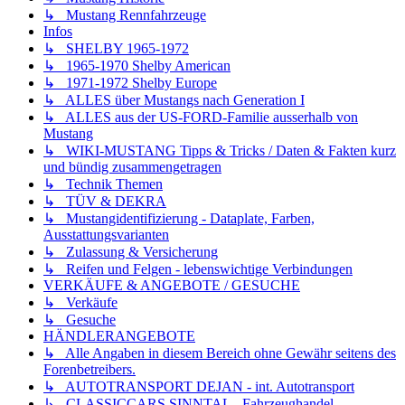
↳ Mustang Rennfahrzeuge
Infos
↳ SHELBY 1965-1972
↳ 1965-1970 Shelby American
↳ 1971-1972 Shelby Europe
↳ ALLES über Mustangs nach Generation I
↳ ALLES aus der US-FORD-Familie ausserhalb von
Mustang
↳ WIKI-MUSTANG Tipps & Tricks / Daten & Fakten kurz
und bündig zusammengetragen
↳ Technik Themen
↳ TÜV & DEKRA
↳ Mustangidentifizierung - Dataplate, Farben,
Ausstattungsvarianten
↳ Zulassung & Versicherung
↳ Reifen und Felgen - lebenswichtige Verbindungen
VERKÄUFE & ANGEBOTE / GESUCHE
↳ Verkäufe
↳ Gesuche
HÄNDLERANGEBOTE
↳ Alle Angaben in diesem Bereich ohne Gewähr seitens des
Forenbetreibers.
↳ AUTOTRANSPORT DEJAN - int. Autotransport
↳ CLASSICCARS SINNTAL - Fahrzeughandel