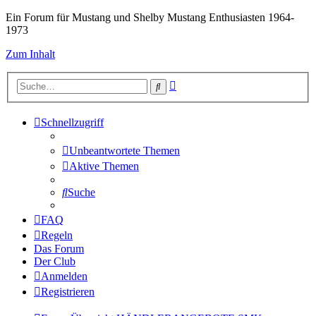
Ein Forum für Mustang und Shelby Mustang Enthusiasten 1964-
1973
Zum Inhalt
Erweiterte
Suche
Suche
Schnellzugriff
Unbeantwortete Themen
Aktive Themen
Suche
FAQ
Regeln
Das Forum
Der Club
Anmelden
Registrieren