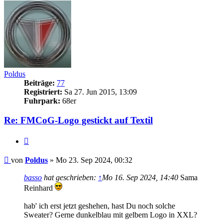
Poldus
Beiträge:
77
Registriert:
Sa 27. Jun 2015, 13:09
Fuhrpark:
68er
Re: FMCoG-Logo gestickt auf Textil
Zitieren
Beitrag
von
Poldus
»
Mo 23. Sep 2024, 00:32
basso
hat geschrieben:
↑
Mo 16. Sep 2024, 14:40
Sama
Reinhard
hab' ich erst jetzt geshehen, hast Du noch solche
Sweater? Gerne dunkelblau mit gelbem Logo in XXL?