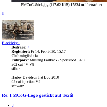
FMCoG-Stick.jpg (117.62 KiB) 17834 mal betrachtet
Nach
oben
BlackJekyll
Beiträge:
7
Registriert:
Fr 14. Feb 2020, 15:17
Clubmitglied:
Ja
Fuhrpark:
Mustang Fastback / Sportsroof 1970
302 cui 4V V8
silber
Harley Davidson Fat Bob 2010
92 cui injection V2
schwarz
Re: FMCoG-Logo gestickt auf Textil
Zitieren