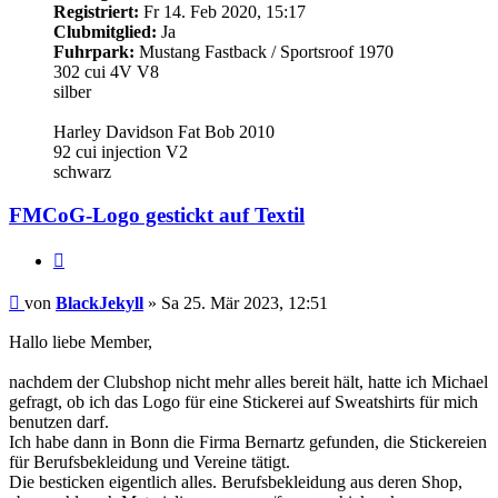
Registriert:
Fr 14. Feb 2020, 15:17
Clubmitglied:
Ja
Fuhrpark:
Mustang Fastback / Sportsroof 1970
302 cui 4V V8
silber
Harley Davidson Fat Bob 2010
92 cui injection V2
schwarz
FMCoG-Logo gestickt auf Textil
Zitieren
Beitrag
von
BlackJekyll
»
Sa 25. Mär 2023, 12:51
Hallo liebe Member,
nachdem der Clubshop nicht mehr alles bereit hält, hatte ich Michael
gefragt, ob ich das Logo für eine Stickerei auf Sweatshirts für mich
benutzen darf.
Ich habe dann in Bonn die Firma Bernartz gefunden, die Stickereien
für Berufsbekleidung und Vereine tätigt.
Die besticken eigentlich alles. Berufsbekleidung aus deren Shop,