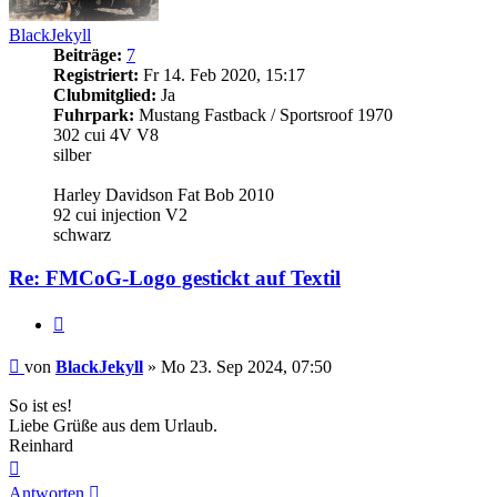
BlackJekyll
Beiträge:
7
Registriert:
Fr 14. Feb 2020, 15:17
Clubmitglied:
Ja
Fuhrpark:
Mustang Fastback / Sportsroof 1970
302 cui 4V V8
silber
Harley Davidson Fat Bob 2010
92 cui injection V2
schwarz
Re: FMCoG-Logo gestickt auf Textil
Zitieren
Beitrag
von
BlackJekyll
»
Mo 23. Sep 2024, 07:50
So ist es!
Liebe Grüße aus dem Urlaub.
Reinhard
Nach
oben
Antworten