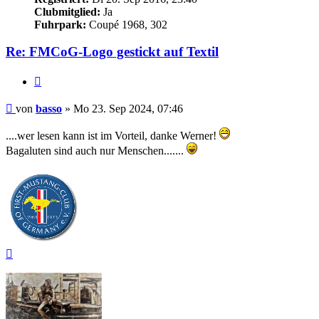
Clubmitglied:
Ja
Fuhrpark:
Coupé 1968, 302
Re: FMCoG-Logo gestickt auf Textil
Zitieren
Beitrag
von
basso
»
Mo 23. Sep 2024, 07:46
....wer lesen kann ist im Vorteil, danke Werner!
Bagaluten sind auch nur Menschen.......
Nach
oben