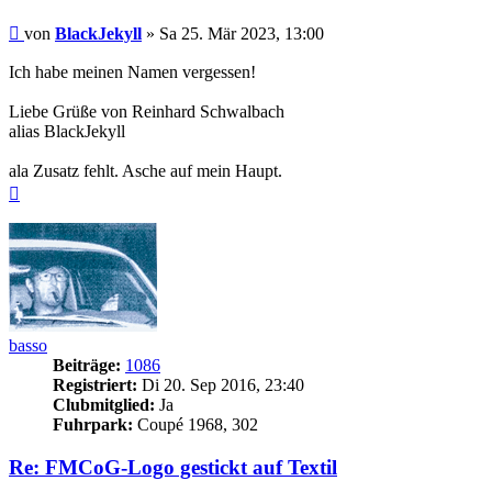
Beitrag
von
BlackJekyll
»
Sa 25. Mär 2023, 13:00
Ich habe meinen Namen vergessen!
Liebe Grüße von Reinhard Schwalbach
alias BlackJekyll
ala Zusatz fehlt. Asche auf mein Haupt.
Nach
oben
basso
Beiträge:
1086
Registriert:
Di 20. Sep 2016, 23:40
Clubmitglied:
Ja
Fuhrpark:
Coupé 1968, 302
Re: FMCoG-Logo gestickt auf Textil