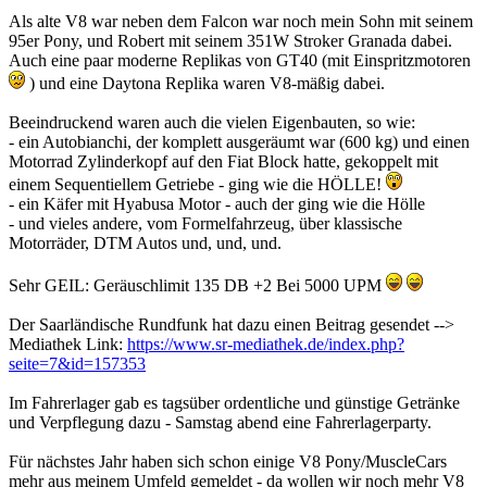
Als alte V8 war neben dem Falcon war noch mein Sohn mit seinem
95er Pony, und Robert mit seinem 351W Stroker Granada dabei.
Auch eine paar moderne Replikas von GT40 (mit Einspritzmotoren
) und eine Daytona Replika waren V8-mäßig dabei.
Beeindruckend waren auch die vielen Eigenbauten, so wie:
- ein Autobianchi, der komplett ausgeräumt war (600 kg) und einen
Motorrad Zylinderkopf auf den Fiat Block hatte, gekoppelt mit
einem Sequentiellem Getriebe - ging wie die HÖLLE!
- ein Käfer mit Hyabusa Motor - auch der ging wie die Hölle
- und vieles andere, vom Formelfahrzeug, über klassische
Motorräder, DTM Autos und, und, und.
Sehr GEIL: Geräuschlimit 135 DB +2 Bei 5000 UPM
Der Saarländische Rundfunk hat dazu einen Beitrag gesendet -->
Mediathek Link:
https://www.sr-mediathek.de/index.php?
seite=7&id=157353
Im Fahrerlager gab es tagsüber ordentliche und günstige Getränke
und Verpflegung dazu - Samstag abend eine Fahrerlagerparty.
Für nächstes Jahr haben sich schon einige V8 Pony/MuscleCars
mehr aus meinem Umfeld gemeldet - da wollen wir noch mehr V8