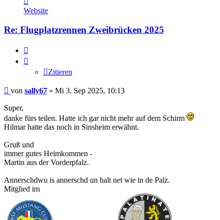
von
Website
sally67
Re: Flugplatzrennen Zweibrücken 2025
Zitieren
Zitieren
Beitrag
von
sally67
»
Mi 3. Sep 2025, 10:13
Super,
danke fürs teilen. Hatte ich gar nicht mehr auf dem Schirm
Hilmar hatte das noch in Sinsheim erwähnt.
Gruß und
immer gutes Heimkommen -
Martin aus der Vorderpfalz.
Annerschdwu is annerschd un halt net wie in de Palz.
Mitglied im