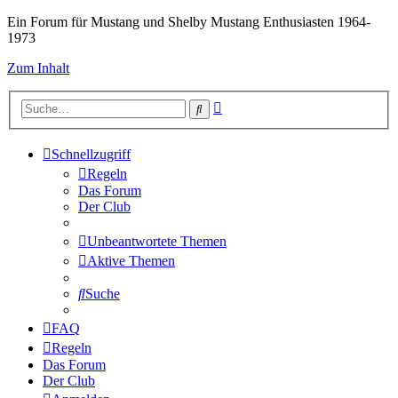
Ein Forum für Mustang und Shelby Mustang Enthusiasten 1964-
1973
Zum Inhalt
Erweiterte
Suche
Suche
Schnellzugriff
Regeln
Das Forum
Der Club
Unbeantwortete Themen
Aktive Themen
Suche
FAQ
Regeln
Das Forum
Der Club