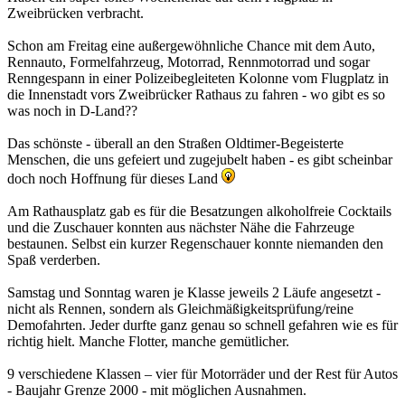
Zweibrücken verbracht.
Schon am Freitag eine außergewöhnliche Chance mit dem Auto,
Rennauto, Formelfahrzeug, Motorrad, Rennmotorrad und sogar
Renngespann in einer Polizeibegleiteten Kolonne vom Flugplatz in
die Innenstadt vors Zweibrücker Rathaus zu fahren - wo gibt es so
was noch in D-Land??
Das schönste - überall an den Straßen Oldtimer-Begeisterte
Menschen, die uns gefeiert und zugejubelt haben - es gibt scheinbar
doch noch Hoffnung für dieses Land
Am Rathausplatz gab es für die Besatzungen alkoholfreie Cocktails
und die Zuschauer konnten aus nächster Nähe die Fahrzeuge
bestaunen. Selbst ein kurzer Regenschauer konnte niemanden den
Spaß verderben.
Samstag und Sonntag waren je Klasse jeweils 2 Läufe angesetzt -
nicht als Rennen, sondern als Gleichmäßigkeitsprüfung/reine
Demofahrten. Jeder durfte ganz genau so schnell gefahren wie es für
richtig hielt. Manche Flotter, manche gemütlicher.
9 verschiedene Klassen – vier für Motorräder und der Rest für Autos
- Baujahr Grenze 2000 - mit möglichen Ausnahmen.