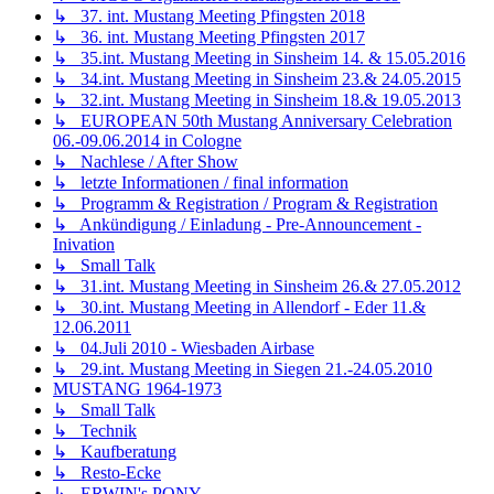
↳ 37. int. Mustang Meeting Pfingsten 2018
↳ 36. int. Mustang Meeting Pfingsten 2017
↳ 35.int. Mustang Meeting in Sinsheim 14. & 15.05.2016
↳ 34.int. Mustang Meeting in Sinsheim 23.& 24.05.2015
↳ 32.int. Mustang Meeting in Sinsheim 18.& 19.05.2013
↳ EUROPEAN 50th Mustang Anniversary Celebration
06.-09.06.2014 in Cologne
↳ Nachlese / After Show
↳ letzte Informationen / final information
↳ Programm & Registration / Program & Registration
↳ Ankündigung / Einladung - Pre-Announcement -
Inivation
↳ Small Talk
↳ 31.int. Mustang Meeting in Sinsheim 26.& 27.05.2012
↳ 30.int. Mustang Meeting in Allendorf - Eder 11.&
12.06.2011
↳ 04.Juli 2010 - Wiesbaden Airbase
↳ 29.int. Mustang Meeting in Siegen 21.-24.05.2010
MUSTANG 1964-1973
↳ Small Talk
↳ Technik
↳ Kaufberatung
↳ Resto-Ecke
↳ ERWIN's PONY