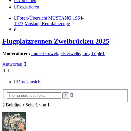
Anmelden
Registrieren
Foren-Übersicht
MUSTANG 1964-
1973
Mustang Rennfahrzeuge
Suche
Flugplatzrennen Zweibrücken 2025
Moderatoren:
immerfernweh
,
elsterwelle
,
torf
,
TripleT
Antworten
Druckansicht
Erweiterte
Suche
Suche
2 Beiträge • Seite
1
von
1