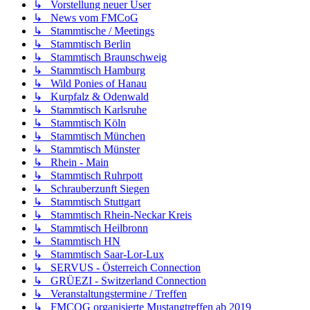
↳ Vorstellung neuer User
↳ News vom FMCoG
↳ Stammtische / Meetings
↳ Stammtisch Berlin
↳ Stammtisch Braunschweig
↳ Stammtisch Hamburg
↳ Wild Ponies of Hanau
↳ Kurpfalz & Odenwald
↳ Stammtisch Karlsruhe
↳ Stammtisch Köln
↳ Stammtisch München
↳ Stammtisch Münster
↳ Rhein - Main
↳ Stammtisch Ruhrpott
↳ Schrauberzunft Siegen
↳ Stammtisch Stuttgart
↳ Stammtisch Rhein-Neckar Kreis
↳ Stammtisch Heilbronn
↳ Stammtisch HN
↳ Stammtisch Saar-Lor-Lux
↳ SERVUS - Österreich Connection
↳ GRÜEZI - Switzerland Connection
↳ Veranstaltungstermine / Treffen
↳ FMCOG organisierte Mustangtreffen ab 2019