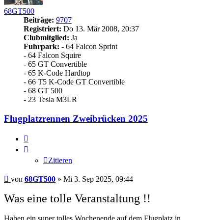
68GT500
Beiträge:
9707
Registriert:
Do 13. Mär 2008, 20:37
Clubmitglied:
Ja
Fuhrpark:
- 64 Falcon Sprint
- 64 Falcon Squire
- 65 GT Convertible
- 65 K-Code Hardtop
- 66 T5 K-Code GT Convertible
- 68 GT 500
- 23 Tesla M3LR
Flugplatzrennen Zweibrücken 2025
Zitieren
Zitieren
Beitrag
von
68GT500
»
Mi 3. Sep 2025, 09:44
Was eine tolle Veranstaltung !!
Haben ein super tolles Wochenende auf dem Flugplatz in