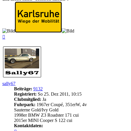
Nach
oben
sally67
Beiträge:
9132
Registriert:
So 25. Dez 2011, 10:15
Clubmitglied:
Ja
Fuhrpark:
1967er Coupé, 351erW, 4v
Sauterne Gold/Ivy Gold
1998er BMW Z3 Roadster 171 cui
2015er MINI Cooper S 122 cui
Kontaktdaten:
Kontaktdaten