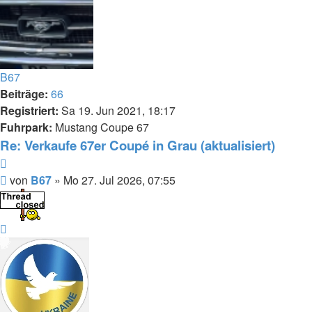
B67
Beiträge:
66
Registriert:
Sa 19. Jun 2021, 18:17
Fuhrpark:
Mustang Coupe 67
Re: Verkaufe 67er Coupé in Grau (aktualisiert)
Zitieren
Beitrag
von
B67
»
Mo 27. Jul 2026, 07:55
Nach
oben