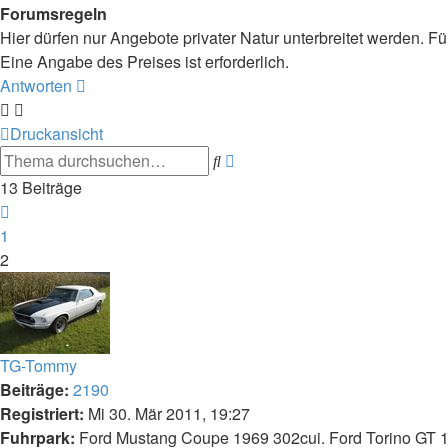
Forumsregeln
Hier dürfen nur Angebote privater Natur unterbreitet werden. F
Eine Angabe des Preises ist erforderlich.
Antworten
Druckansicht
Erweiterte
Suche
Suche
13 Beiträge
Vorherige
1
2
TG-Tommy
Beiträge:
2190
Registriert:
Mi 30. Mär 2011, 19:27
Fuhrpark:
Ford Mustang Coupe 1969 302cui. Ford Torino GT 1