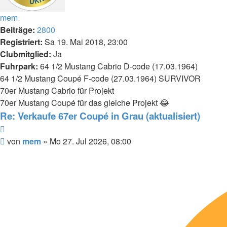
mem
Beiträge:
2800
Registriert:
Sa 19. Mai 2018, 23:00
Clubmitglied:
Ja
Fuhrpark:
64 1/2 Mustang Cabrio D-code (17.03.1964)
64 1/2 Mustang Coupé F-code (27.03.1964) SURVIVOR
70er Mustang Cabrio für Projekt
70er Mustang Coupé für das gleiche Projekt 😂
Re: Verkaufe 67er Coupé in Grau (aktualisiert)
Zitieren
Beitrag
von
mem
»
Mo 27. Jul 2026, 08:00