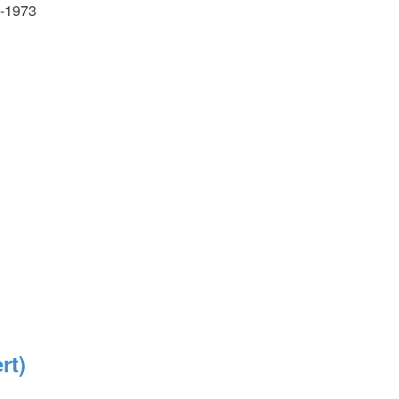
4-1973
rt)