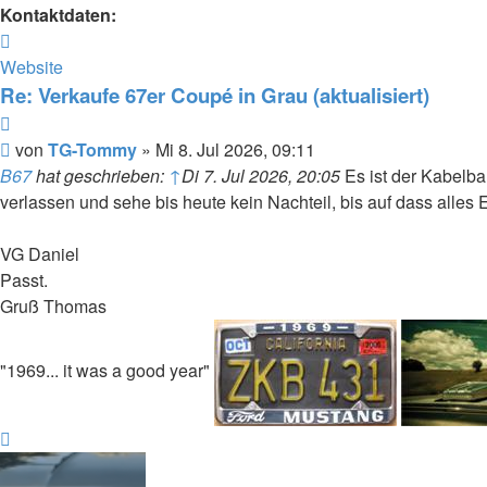
Kontaktdaten:
Kontaktdaten
von
Website
TG-
Re: Verkaufe 67er Coupé in Grau (aktualisiert)
Tommy
Zitieren
Beitrag
von
TG-Tommy
»
Mi 8. Jul 2026, 09:11
B67
hat geschrieben:
↑
Di 7. Jul 2026, 20:05
Es ist der Kabelba
verlassen und sehe bis heute kein Nachteil, bis auf dass alles E
VG Daniel
Passt.
Gruß Thomas
"1969... it was a good year"
Nach
oben