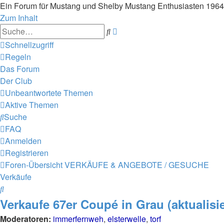
Ein Forum für Mustang und Shelby Mustang Enthusiasten 196
Zum Inhalt
Erweiterte
Suche
Suche
Schnellzugriff
Regeln
Das Forum
Der Club
Unbeantwortete Themen
Aktive Themen
Suche
FAQ
Anmelden
Registrieren
Foren-Übersicht
VERKÄUFE & ANGEBOTE / GESUCHE
Verkäufe
Suche
Verkaufe 67er Coupé in Grau (aktualisie
Moderatoren:
immerfernweh
,
elsterwelle
,
torf